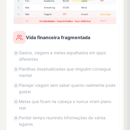
4
Fev
Academia
90,00
Saldo
???
5
Mar
Streaming
55,90
Meta
—
6
Mar
Viagem
???
Invest.
outro app
7
Abr
Mercado
640,00
TOTAL
#REF!
Desatualizada • Dados errados • Sem visão real
Vida financeira fragmentada
Gastos, viagens e metas espalhados em apps
diferentes
Planilhas desatualizadas que ninguém consegue
manter
Planejar viagem sem saber quanto realmente pode
gastar
Metas que ficam na cabeça e nunca viram plano
real
Perder tempo reunindo informações de vários
lugares