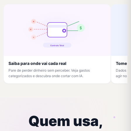
✕
$
✕
✕
Controle Total
Saiba para onde vai cada real
Tome d
Pare de perder dinheiro sem perceber. Veja gastos
Dados rea
categorizados e descubra onde cortar com IA.
agir no 
Quem usa,