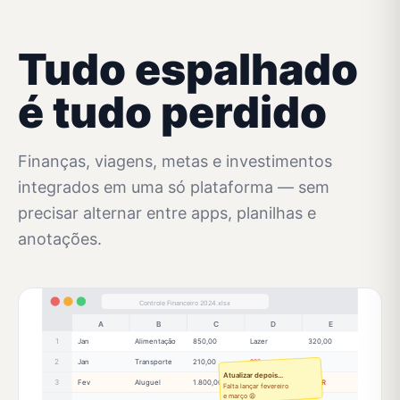
Tudo espalhado
é tudo perdido
Finanças, viagens, metas e investimentos
integrados em uma só plataforma — sem
precisar alternar entre apps, planilhas e
anotações.
Controle Financeiro 2024.xlsx
A
B
C
D
E
1
Jan
Alimentação
850,00
Lazer
320,00
2
Jan
Transporte
210,00
???
—
Atualizar depois...
3
Fev
Aluguel
1.800,00
Total
#ERR
Falta lançar fevereiro
e março 😩