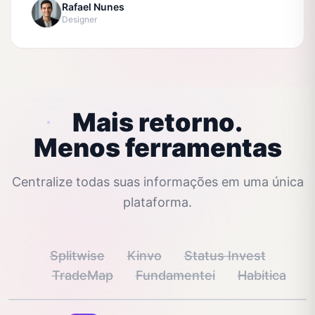
Rafael Nunes
Designer
Mais retorno.
Menos ferramentas
Centralize todas suas informações em uma única
plataforma.
Splitwise
Kinvo
Status Invest
TradeMap
Fundamentei
Habitica